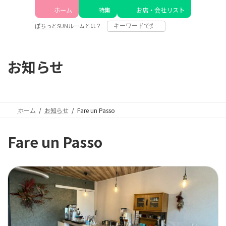
コ
ナ
ホーム
特集
お店・会社リスト
ン
ビ
テ
ゲ
ぽちっとSUNルームとは？
ン
ー
ツ
シ
へ
ョ
お知らせ
ス
ン
キ
に
ッ
移
プ
動
ホーム
お知らせ
Fare un Passo
Fare un Passo