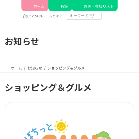
コ
ナ
ホーム
特集
お店・会社リスト
ン
ビ
テ
ゲ
ぽちっとSUNルームとは？
ン
ー
ツ
シ
へ
ョ
お知らせ
ス
ン
キ
に
ッ
移
プ
動
ホーム
お知らせ
ショッピング＆グルメ
ショッピング＆グルメ