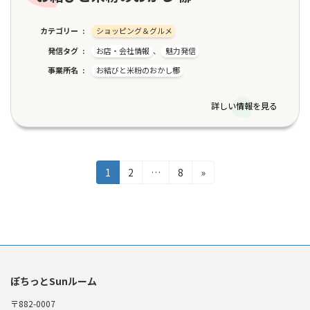
カテゴリー
ショッピング＆グルメ
発信タグ
お店・会社情報
、
魅力発信
事業所名
お結びと米粉のおかし梛
詳しい情報を見る
投
固
固
固
1
2
…
8
»
定
定
定
稿
ペ
ペ
ペ
の
ー
ー
ー
ジ
ジ
ジ
ペ
ー
ぽちっとSunルーム
ジ
〒882-0007