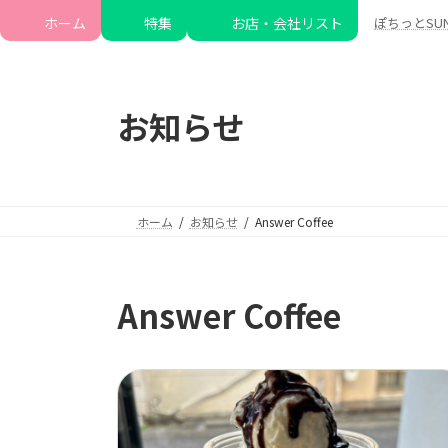
コ
ナ
ホーム
特集
お店・会社リスト
ぽちっとSU
ン
ビ
テ
ゲ
ン
ー
ツ
シ
お知らせ
へ
ョ
ス
ン
キ
に
ッ
移
ホーム
お知らせ
Answer Coffee
プ
動
Answer Coffee