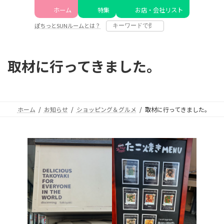
コ
ナ
ホーム
特集
お店・会社リスト
ン
ビ
テ
ゲ
ぽちっとSUNルームとは？
ン
ー
ツ
シ
へ
ョ
取材に行ってきました。
ス
ン
キ
に
ッ
移
プ
動
ホーム
お知らせ
ショッピング＆グルメ
取材に行ってきました。