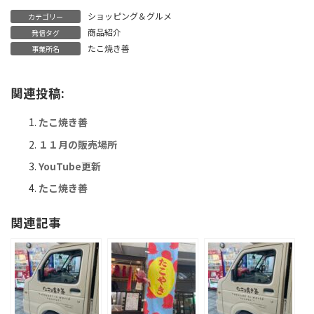
ショッピング＆グルメ
カテゴリー
商品紹介
発信タグ
たこ焼き善
事業所名
関連投稿:
たこ焼き善
１１月の販売場所
YouTube更新
たこ焼き善
関連記事