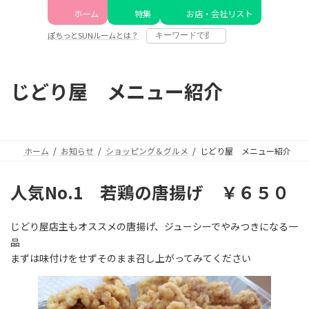
コ
ナ
ホーム
特集
お店・会社リスト
ン
ビ
テ
ゲ
ぽちっとSUNルームとは？
ン
ー
ツ
シ
へ
ョ
じどり屋 メニュー紹介
ス
ン
キ
に
ッ
移
プ
動
ホーム
お知らせ
ショッピング＆グルメ
じどり屋 メニュー紹介
人気No.1 若鶏の唐揚げ ￥６５０
じどり屋店主もオススメの唐揚げ、ジューシーでやみつきになる一
品
まずは味付けをせずそのまま召し上がってみてください