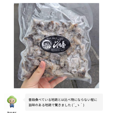
普段食べている地鶏とは比べ物にならない程に
旨味のある地鶏で驚きました (´_ゝ｀)
取材者K